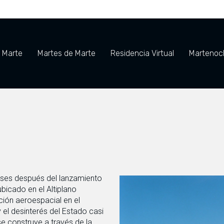
e Marte
Martes de Marte
Residencia Virtual
Martenoch
meses después del lanzamiento
ubicado en el Altiplano
ción aeroespacial en el
el desinterés del Estado casi
 construye a través de la