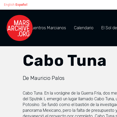
English
Español
Encuentros Marcianos
Calendario
El Sol d
Cabo Tuna
De Mauricio Palos
Cabo Tuna. En la vorágine de la Guerra Fría, dos 
del Sputnik I, emergió un lugar llamado Cabo Tuna, 
Potosíno. Se fundó como el bastión de la investiga
panorama Mexicano, pero la falta de presupuesto y 
desvaneció el proyecto por completo. Cabo Tuna se