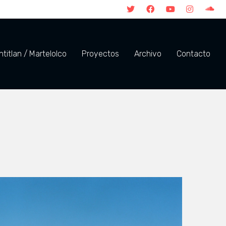
titlan / Martelolco
Proyectos
Archivo
Contacto