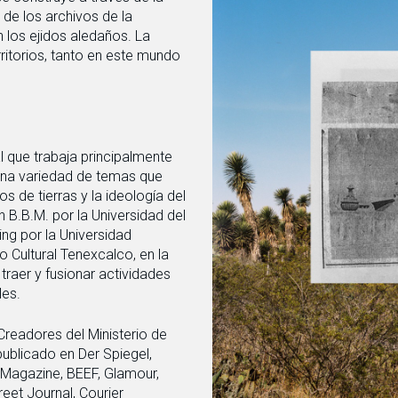
de los archivos de la
n los ejidos aledaños. La
rritorios, tanto en este mundo
l que trabaja principalmente
 una variedad de temas que
s de tierras y la ideología del
n B.B.M. por la Universidad del
ng por la Universidad
o Cultural Tenexcalco, en la
raer y fusionar actividades
les.
readores del Ministerio de
publicado en Der Spiegel,
t Magazine, BEEF, Glamour,
eet Journal, Courier