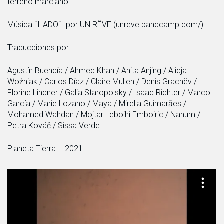
terreno marciano.
Música ¨HADO¨ por UN RÊVE (unreve.bandcamp.com/)
Traducciones por:
Agustín Buendía / Ahmed Khan / Anita Anjing / Alicja
Woźniak / Carlos Díaz / Claire Mullen / Denis Grachëv /
Florine Lindner / Galia Staropolsky / Isaac Richter / Marco
García / Marie Lozano / Maya / Mirella Guimarāes /
Mohamed Wahdan / Mojtar Leboihi Emboiric / Nahum /
Petra Kováč / Sissa Verde
Planeta Tierra – 2021