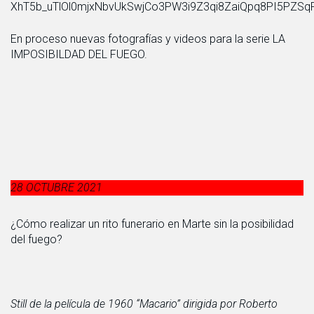
XhT5b_uTlOl0mjxNbvUkSwjCo3PW3i9Z3qi8ZaiQpq8PI5PZS
En proceso nuevas fotografías y videos para la serie LA
IMPOSIBILDAD DEL FUEGO.
28 OCTUBRE 2021
¿Cómo realizar un rito funerario en Marte sin la posibilidad
del fuego?
Still de la película de 1960 “Macario” dirigida por Roberto