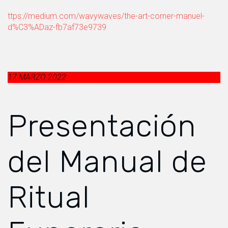
ttps://medium.com/wavywaves/the-art-corner-manuel-
d%C3%ADaz-fb7af73e9739
17 MARZO 2022
Presentación
del Manual de
Ritual