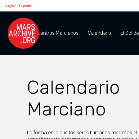
English
Español
Encuentros Marcianos
Calendario
El Sol d
Calendario
Marciano
La forma en la que los seres humanos medimos el 