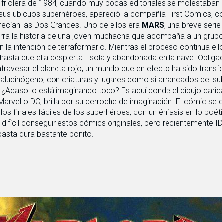
a friolera de 1984, cuando muy pocas editoriales se molestaban 
 sus ubicuos superhéroes, apareció la compañía First Comics, 
frecían las Dos Grandes. Uno de ellos era
MARS
, una breve seri
rra la historia de una joven muchacha que acompaña a un grup
n la intención de terraformarlo. Mientras el proceso continua e
hasta que ella despierta… sola y abandonada en la nave. Obliga
atravesar el planeta rojo, un mundo que en efecto ha sido trans
i alucinógeno, con criaturas y lugares como si arrancados del s
. ¿Acaso lo está imaginando todo? Es aquí donde el dibujo cari
 Marvel o DC, brilla por su derroche de imaginación. El cómic se
los finales fáciles de los superhéroes, con un énfasis en lo poé
 difícil conseguir estos cómics originales, pero recientemente I
 pasta dura bastante bonito.