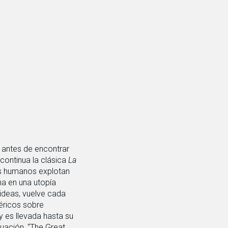
a antes de encontrar
 continua la clásica
La
os humanos explotan
na en una utopía
 ideas, vuelve cada
féricos sobre
y es llevada hasta su
nuación, “The Great