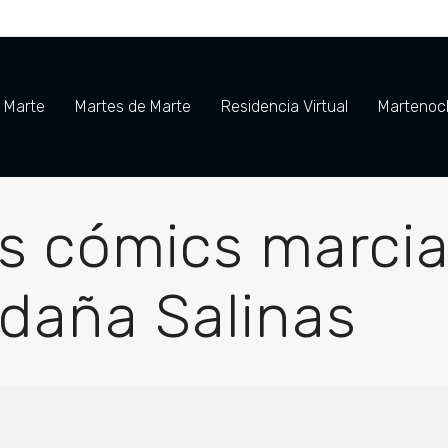
e Marte
Martes de Marte
Residencia Virtual
Martenoch
es cómics marci
daña Salinas