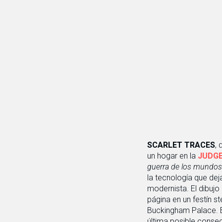
SCARLET TRACES
,
un hogar en la
JUDGE
guerra de los mundos
la tecnología que dej
modernista. El dibujo
página en un festín s
Buckingham Palace. Es
última posible consec