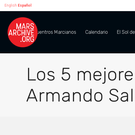
English
Español
Encuentros Marcianos
Calendario
El Sol d
Los 5 mejor
Armando Sal