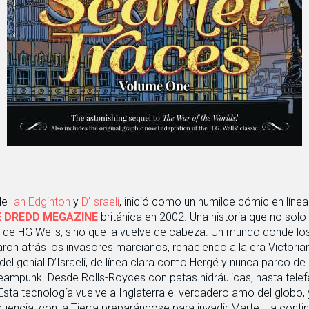
 de
Ian Edginton
y
D’Israeli
, inició como un humilde cómic en líne
 DREDD MEGAZINE
británica en 2002. Una historia que no solo
de HG Wells, sino que la vuelve de cabeza. Un mundo donde l
aron atrás los invasores marcianos, rehaciendo a la era Victoria
 del genial D’Israeli, de línea clara como Hergé y nunca parco de
teampunk. Desde Rolls-Royces con patas hidráulicas, hasta tele
ta tecnología vuelve a Inglaterra el verdadero amo del globo, 
uencia: con la Tierra preparándose para invadir Marte. La conti