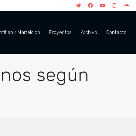
titlan / Martelolco
Proyectos
Archivo
Contacto
anos según