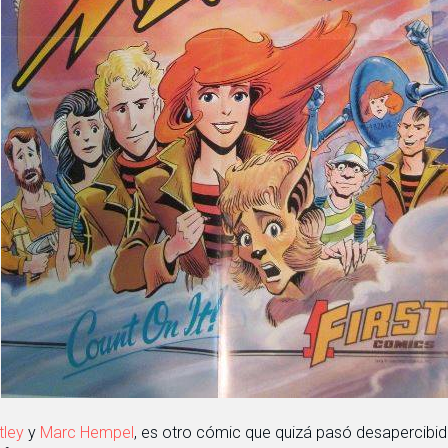
ley
y
Marc Hempel
, es otro cómic que quizá pasó desapercibid