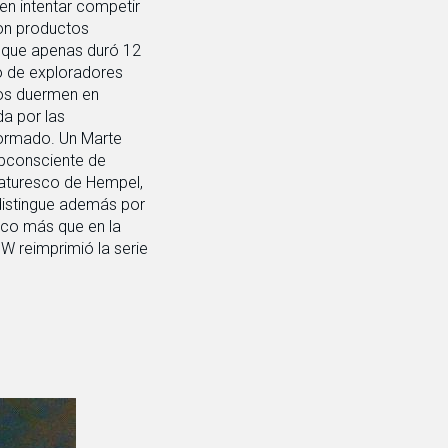
en intentar competir
con productos
e que apenas duró 12
o de exploradores
llos duermen en
da por las
formado. Un Marte
ubconsciente de
caturesco de Hempel,
 distingue además por
tico más que en la
DW reimprimió la serie