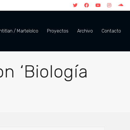
titlan / Martelolco
Proyectos
Archivo
Contacto
n ‘Biología