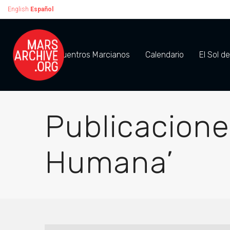
English
Español
Encuentros Marcianos
Calendario
El Sol d
Publicacione
Humana’