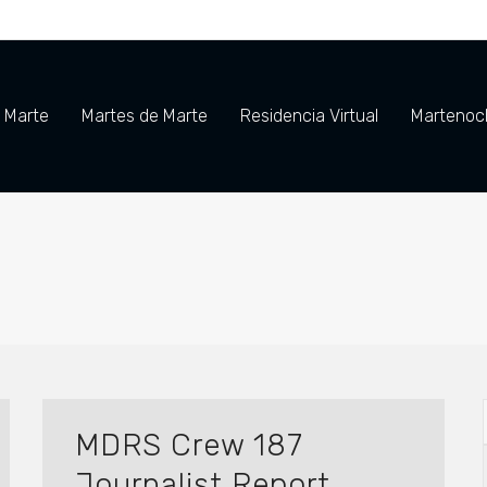
e Marte
Martes de Marte
Residencia Virtual
Martenoch
MDRS Crew 187
Journalist Report