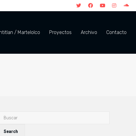
titlan / Martelolco
Proyectos
Archivo
Contacto