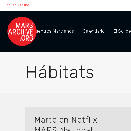
English
Español
Encuentros Marcianos
Calendario
El Sol d
Hábitats
Marte en Netflix-
MARS National