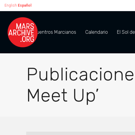
English
Español
Encuentros Marcianos
Calendario
El Sol d
Publicacione
Meet Up’